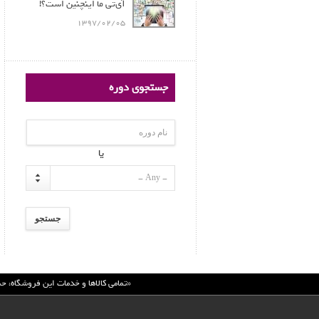
آی‌تی ما اینچنین است؟!
1397/02/05
جستجوی دوره
یا
- Any -
«تمامي كالاها و خدمات اين فروشگاه، ح