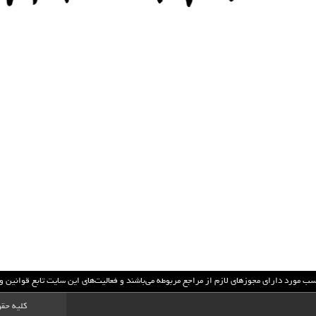
سب مورد داراي مجوزهاي لازم از مراجع مربوطه مي‌باشند و فعاليت‌هاي اين سايت تابع قوانين
کلیه حقو