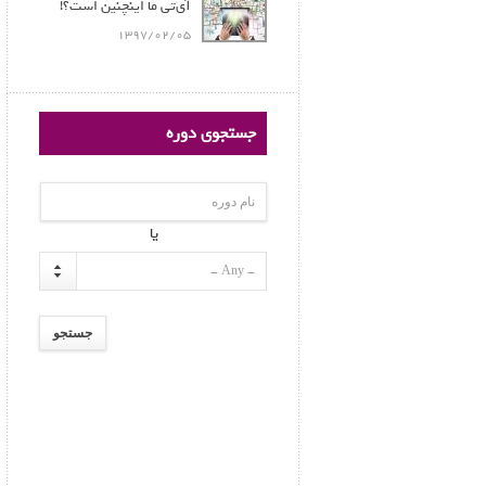
آی‌تی ما اینچنین است؟!
1397/02/05
جستجوی دوره
یا
- Any -