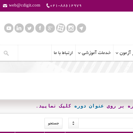
web@cdigit.com
021-88612979
مون
خدمات آموزشی
ارتباط با ما
 بر روی
عنوان دوره
کلیک نمایید.