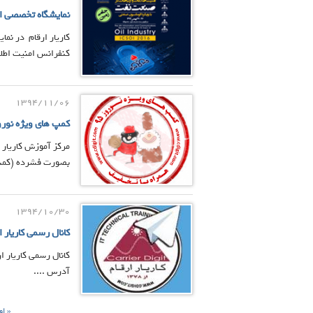
نمایشگاه تخصصی ام
کاریار ارقام در نم
کنفرانس امنیت اطلاع
1394/11/06
کمپ های ویژه نوروز 95
بصورت فشرده (کمپ) 
1394/10/30
کانال رسمی کاریار ا
کانال رسمی کاریار ا
آدرس ....
« او