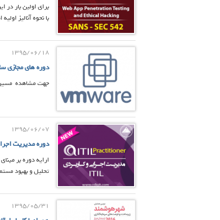
با نحوه آنالیز اولیه ابزارهای Automated WEB Testing آشن
1395/06/18
دوره های مجازی سازیare
جهت مشاهده مسیر دوره ها
1395/06/07
دوره مدیریت اجرایی و کاربرد
تحلیل و بهبود مستمر با
1395/05/31