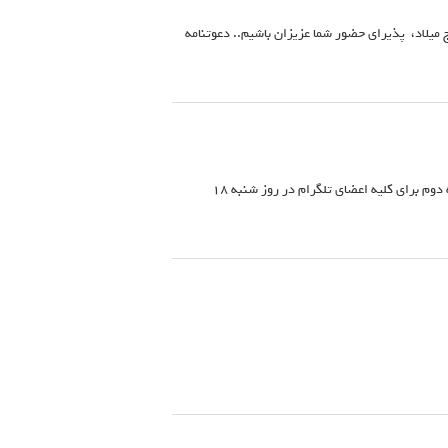
میلاد، پذیرای حضور شما عزیزان باشیم.. دعوتنامه
کاریار ارقام ضمن تبریک به مناسبت عید مبعث حضرت رسول اکرم به اطلاع می رساند قرعه کشی جوایز مرحله دوم برای کلیه اعضای تلگرام در روز شنبه 18