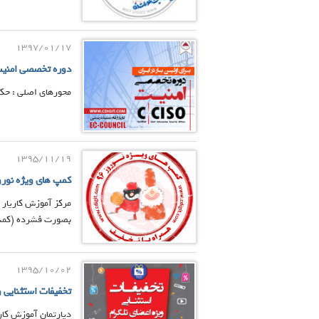
1397/01/17
دوره تخصصی امنیت ISO
محورهای اصلی : حکم
1395/11/19
کمپ های ویژه نوروز 96
بصورت فشرده (کمپ) 
1395/10/02
تخفیفات استثنایی و
دپارتمان آموزش کاری