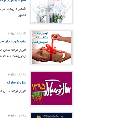
همراه با کاریار ا
افتخار داریم تا در
حضور
1395/02/13
عضو شوید جایزه ب
اردیبهشت ماه انجام خواهد شد... 
1394/12/27
سال نو مبارک
کاریار ارقام سالی 
1394/11/27