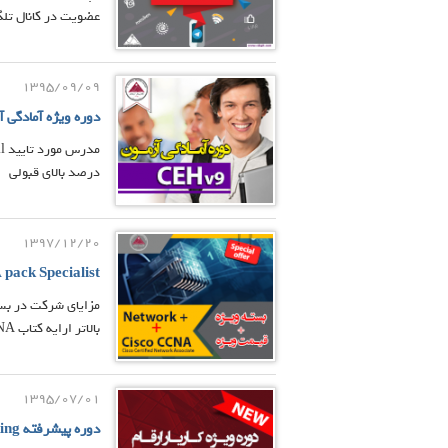
عضویت در کانال تلگرام کار
1395/09/09
دوره ویژه آمادگی آزمون 
درصد بالای قبولی و 
1397/12/20
pack Specialist
بالاتر ارایه کتاب CCNA نسخه تالیف شده توسط کاریار ارقام...
1395/07/01
دوره پیشرفته WEB App PenTesting & Ethical Hacking