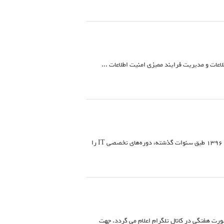
عات و مديريت فرايند مميزی امنيت اطلاعات ...
مرکز آموزش کاریار ارقام با بهره گیری از تجارب موفق گذشته و در پاسخ به استقبال علاقمندان، در ایام نوروز 1396 طیق سنوات گذشته، دوره‌های تخصصی IT را
صورت هفتگی در کانال تلگرام اعلام می گردد. جهت