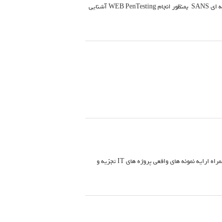
برای اولین بار در ایران برگزاری دوره پیشرفته WEB PenTest بر اساس SANS آشنایی با متدولوژی 4 مرحله ای SANS بمنظور انجام WEB PenTesting آشنایی
ارایه دوره بر مبنای آخرین نسخه منتشر شده توسط ALEXOS در سال 2016 تشریح سناریوهای عملی به همراه ارایه نمونه های واقعی پروژه های IT تجزیه و