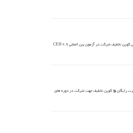
مدرس مورد تایید EC Council و دارای مدرک بین المللی CEI بررسی و حل بیش از 100 نمونه سوال امتحانی کوپن تخفیف شرکت در آزمون بین المللی CEH v.9
مزایای شرکت در بسته ویژه Latest Version) NET+ / CCNA ) یک جلسه کار با لابراتوار مجهز فیزیکی بصورت رایگان 5% کوپن تخفیف جهت شرکت در دوره های