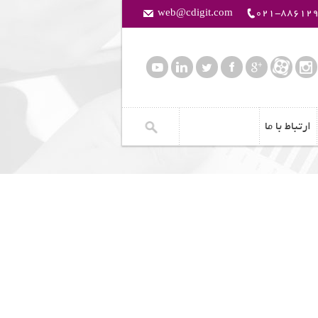
web@cdigit.com
021-88612
ارتباط با ما