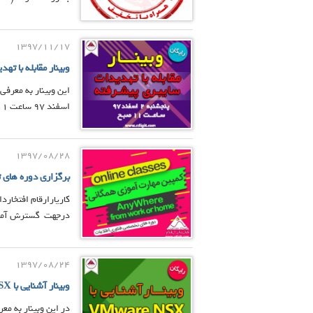
1397/11/17
وبینار مقابله با ت
اسفند ۹۷ ساعت ۱۱
1397/08/28
برگزاری دوره های تخ
کاریارارقام افتخار
درجهت گسترش آموزشها
1397/08/24
وبینار آشنایی با VMware NSX