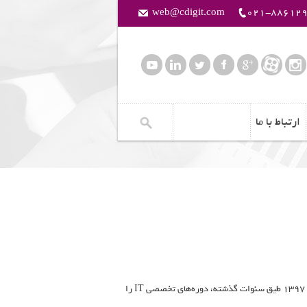
web@cdigit.com
021-88612
ارتباط با ما
مرکز آموزش کاریار ارقام با بهره گیری از تجارب موفق گذشته و در پاسخ به استقبال علاقمندان، در ایام نوروز 1397 طیق سنوات گذشته، دوره‌های تخصصی IT را