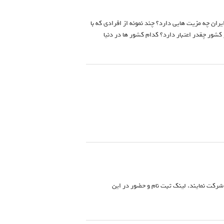
ت کاریارارقام و رئیس کمیسیون آموزش و پژوهش سازمان نظام صنفی­­ مهارت آموزی IT در ایران چه مزیت هایی دارد؟ چند نمونه از افرادی که با
ده اند را می فرمایید. مدارکIT کاریارارقام در خارج از کشور چقدر اعتبار دارد؟ کدام کشور ها در دنیا
د شرکت نمایند. لینک ثبت نام و حضور در این