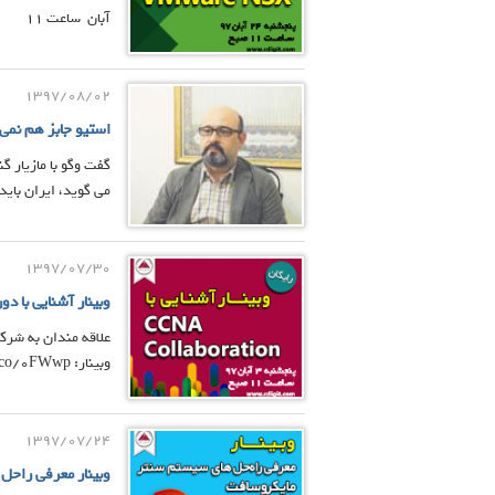
آبان ساعت ۱۱
1397/08/02
استیو جابز هم نمی
گفت وگو با مازیار گ
می گوید، ایران باید
1397/07/30
وبینار آشنایی با دوره  Collaboration
علاقه مندان به شرکت
وبینار: https://evnd.co/0FWwp شروع رویداد: پنج شنبه 3 آبان ۹۷ ساعت ۱۱:۰۰
1397/07/24
وبینار معرفی راح