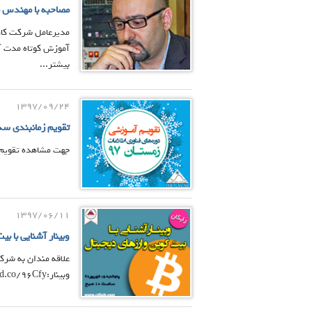
مصاحبه با مهندس ما
بیشتر...
1397/09/24
تقویم زمانبندی سه
جهت مشاهده تقویم زمانبندی سه
1397/06/11
وبینار آشنایی با بی
علاقه مندان به شرکت
وبینار:https://evnd.co/96Cfy شروع رویداد: پنجشنبه 15 شهریور 97 ساعت 11:00