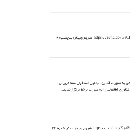
این وبینار به معرفی مقابله با تهدیدات سایبری پیشرفته میپردازد ... لینک ثبت نام و حضور در این وبینار: https://evnd.co/GaCR4 شروع وبينار: پنج‌شنبه 2
ق به صورت آنلاین ، بدلیل استقبال شما عزیزان
اوری اطلاعات را به صورت برخط برگزارنماید....
در این وبینار به معرفی VMware ،پروتکل های Network Overlay ... لینک ثبت نام و حضور در این وبینار: https://evnd.co/E1aSs شروع وبينار : پنج شنبه 24