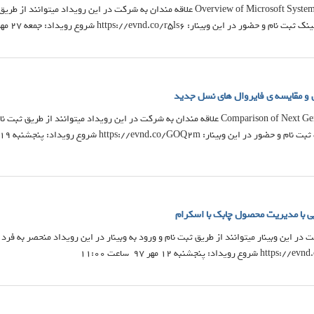
Overview of Microsoft Systems Center solutions علاقه مندان به شرکت در این رو
این وبینار: https://evnd.co/r5ls6 شروع رویداد: جمعه 27 مهر ۹۷ ساعت ۱۱:۰۰
یل و مقایسه ی فایروال های نسل جدید
Comparison of Next Generation Firewalls علاقه مندان به شرکت در این رویداد میتوانن
یی با مدیریت محصول چابک با اسکرام
 در این وبینار میتوانند از طریق ثبت نام و ورود به وبینار در این رویداد منحصر به فر