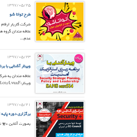
1397/05/25
طرح توانا شو
شرکت کاریار ارقام 
علاقه مندان گروه ه
عدم...
1397/05/23
وبینار آشنایی با برنام
علاقه مندان به شرکت
وبینار:https://evnd.co/Lvu8F شروع رویداد: پنجشنبه 25 مرداد 97 ساعت 11:00
1397/05/21
برگزاری دوره پایه امنیت +urity
بصورت آنلاین 30% تخفیف ویژه علاقمندان به شرکت در دوره تدریس توسط تنها مدرس رسمی EC Council در ایران زمان برگزاری دوره ....