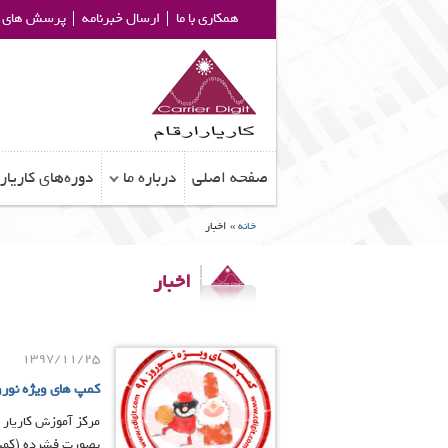
همکاری با ما
ارسال خبرنامه
پرسش های م
صفحه اصلی
درباره ما
دوره‌های کاریار
خانه
»
اخبار
اخبار
1397/11/25
كمپ هاي ويژه نوروز ٩٨
بصورت فشرده (کمپ) 