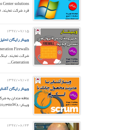
فرد شرکت نمایند. لینک ثبت نام و حضور در 
1397/07/15
وبینار رایگان تحل
Generation...
1397/07/07
وبینار رایگان آشنا
علاقه مندان به شرکت
وبینار: https://evnd.co/3msW8 شروع رویداد: پنجشنبه 12 مهر 97 ساعت 11:00
1397/06/24