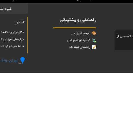
کلیه حقو
راهنمایی و پشتیبانی
تماس
دفترمرکزی:20-02188065219
تقویم آموزشی
مناسب خود
لا تخصصی از
دپارتمان‌آموزش
:
79
فیلم‌های آموزشی
سامانه پیام کوتاه: 3000469
راهنمای ثبت نام
تهران-ونک - 