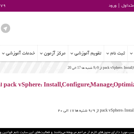
تداول
ورود
979
ثبت نام
تقویم آموزشی
مرکز آزمون
خدمات آموزشی
از
/
شنبه ها
الی
2
0
1
7
9
9
ا
سب مورد داراي مجوزهاي لازم از مراجع مربوطه مي‌باشند و فعاليت‌هاي اين سايت تابع قوانين