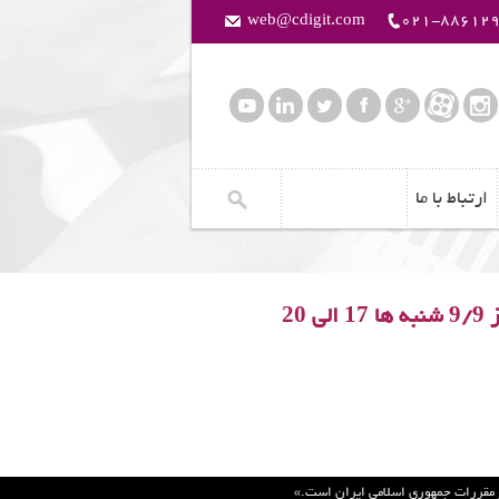
web@cdigit.com
021-88612
ارتباط با ما
ز
/
شنبه ها
الی
2
0
1
7
9
9
 و مقررات جمهوري اسلامي ايران است.»