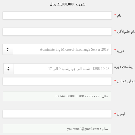
شهریه :21,000,000 ریال
نام
*
ام خانوادگی
*
Administering Microsoft Exchange Server 2019
دوره
*
زمانبدی دوره
1398-10-28 : شنبه الی چهارشنبه 9 الی 17
ماره تماس
*
مثال : 0912xxxxxxx یا 02144000000
ایمیل
*
مثال : youremail@gmail.com