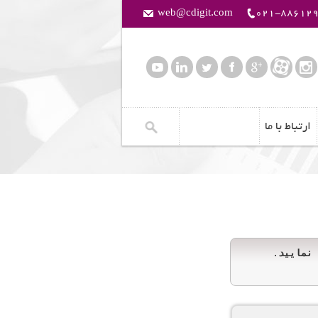
web@cdigit.com
021-88612
ارتباط با ما
نمایید
.