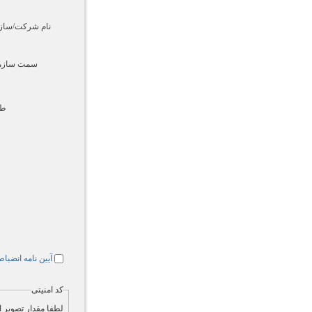
نام شرکت/سازم
سمت سازمان
طر
آيين نامه انضب
کد امنیتی
لطفا مقدار تصویر ام